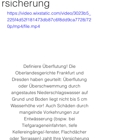
rsicherung
https://video.wixstatic.com/video/3023b5_
225f4d52f181473db87c6f8dd9ca7728/72
0p/mp4/file.mp4
Definiere Überflutung! Die 
Oberlandesgerichte Frankfurt und 
Dresden haben geurteilt: Überflutung 
oder Überschwemmung durch 
angestautes Niederschlagswasser auf 
Grund und Boden liegt nicht bis 5 cm 
Wasserhöhe vor! Auch Schäden durch 
mangelnde Vorkehrungen zur 
Entwässerung (bspw. bei 
Tiefgarageneinfahrten, tiefe 
Kellereingänge/-fenster, Flachdächer 
oder Terrassen) zahlt Ihre Versicherung 