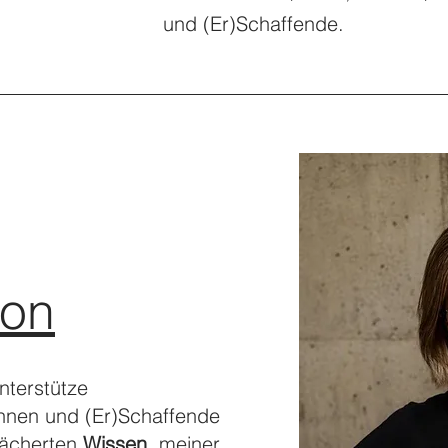
und (Er)Schaffende.
ion
nterstütze
nnen und (Er)Schaffende
efächerten
Wissen
, meiner